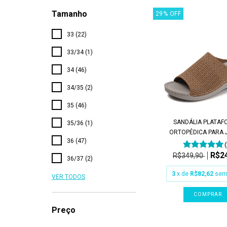
Tamanho
29
%
OFF
33 (22)
33/34 (1)
34 (46)
34/35 (2)
35 (46)
SANDÁLIA PLATA
35/36 (1)
ORTOPÉDICA PARA J
36 (47)
R$2
R$349,90
36/37 (2)
3
x de
R$82,62
sem
VER TODOS
COMPRAR
Preço