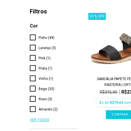
Filtros
31
%
OFF
Cor
Preto (49)
Laranja (3)
Pink (1)
Prata (1)
Vinho (1)
SANDÁLIA PAPETE F
RASTEIRA | ORTO
Bege (35)
R$2
R$345,90
Roxo (3)
3
x de
R$79,63
sem
Amarelo (2)
COMPRAR
VER TODOS