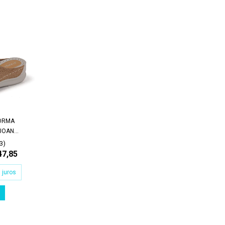
FORMA
OAN...
(3)
47,85
 juros