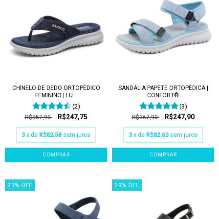
CHINELO DE DEDO ORTOPÉDICO
SANDÁLIA PAPETE ORTOPÉDICA |
FEMININO | LU...
CONFORT®
(2)
(3)
R$247,75
R$247,90
R$357,90
R$367,90
3
x de
R$82,58
sem juros
3
x de
R$82,63
sem juros
COMPRAR
COMPRAR
23
%
OFF
29
%
OFF