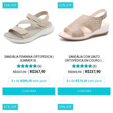
18
%
OFF
22
%
OFF
SANDÁLIA FEMININA ORTOPÉDICA |
SANDÁLIA COM SALTO
SUMMER SI...
ORTOPÉDICA EM COURO |...
(3)
(3)
R$267,90
R$237,90
R$327,90
R$305,90
3
x de
R$89,30
sem juros
3
x de
R$79,30
sem juros
COMPRAR
COMPRAR
31
%
OFF
33
%
OFF