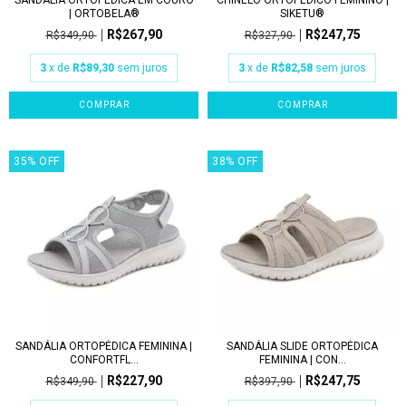
| ORTOBELA®
SIKETU®
R$267,90
R$247,75
R$349,90
R$327,90
3
x de
R$89,30
sem juros
3
x de
R$82,58
sem juros
COMPRAR
COMPRAR
35
%
OFF
38
%
OFF
SANDÁLIA ORTOPÉDICA FEMININA |
SANDÁLIA SLIDE ORTOPÉDICA
CONFORTFL...
FEMININA | CON...
R$227,90
R$247,75
R$349,90
R$397,90