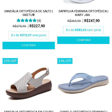
SANDÁLIA ORTOPÉDICA DE SALTO |
SAPATILHA FEMININA ORTOPÉDICA |
SIKETU®
MARY JAN...
(4)
R$247,90
R$369,90
R$227,90
R$270,90
3
x de
R$82,63
sem juros
3
x de
R$75,97
sem juros
COMPRAR
COMPRAR
23
%
OFF
24
%
OFF
SANDÁLIA ORTOPÉDICA EM COURO
CHINELO ORTOPÉDICO FEMININO |