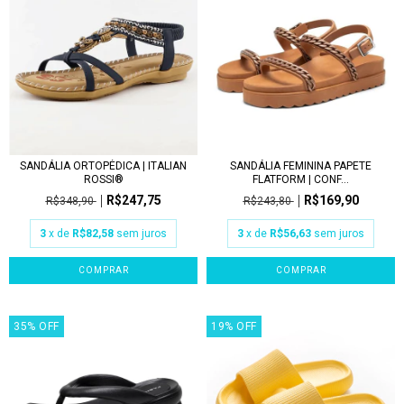
SANDÁLIA ORTOPÉDICA | ITALIAN
SANDÁLIA FEMININA PAPETE
ROSSI®
FLATFORM | CONF...
R$247,75
R$169,90
R$348,90
R$243,80
3
x de
R$82,58
sem juros
3
x de
R$56,63
sem juros
COMPRAR
COMPRAR
35
%
OFF
19
%
OFF