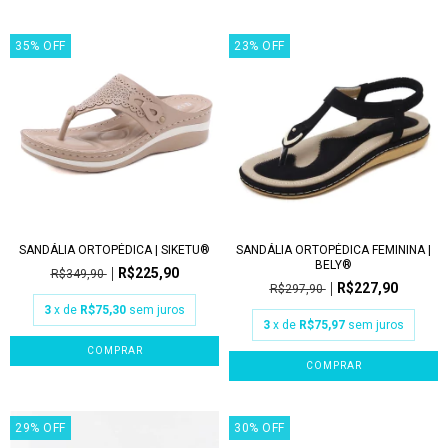
35
%
OFF
23
%
OFF
SANDÁLIA ORTOPÉDICA | SIKETU®
SANDÁLIA ORTOPÉDICA FEMININA |
BELY®
R$225,90
R$349,90
R$227,90
R$297,90
3
x de
R$75,30
sem juros
3
x de
R$75,97
sem juros
COMPRAR
COMPRAR
29
%
OFF
30
%
OFF