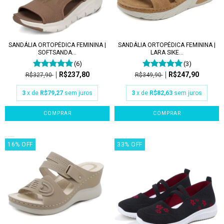
SANDÁLIA ORTOPÉDICA FEMININA |
SANDÁLIA ORTOPÉDICA FEMININA |
SOFTSANDA...
LARA SIKE...
(6)
(3)
R$237,80
R$247,90
R$327,90
R$349,90
3
x de
R$79,27
sem juros
3
x de
R$82,63
sem juros
COMPRAR
COMPRAR
16
%
OFF
33
%
OFF