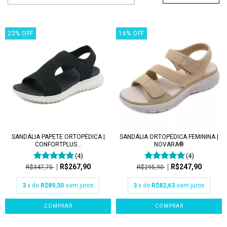
23
%
OFF
16
%
OFF
SANDÁLIA PAPETE ORTOPÉDICA |
SANDÁLIA ORTOPÉDICA FEMININA |
CONFORTPLUS...
NOVARA®
(4)
(4)
R$267,90
R$247,90
R$347,75
R$295,90
3
x de
R$89,30
sem juros
3
x de
R$82,63
sem juros
COMPRAR
COMPRAR