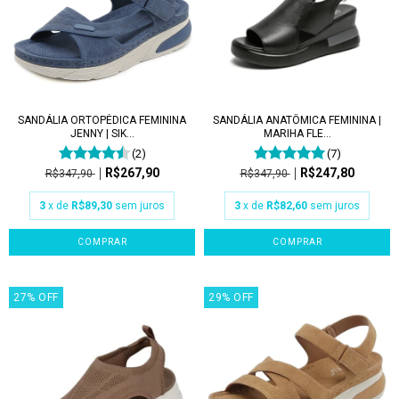
SANDÁLIA ORTOPÉDICA FEMININA
SANDÁLIA ANATÔMICA FEMININA |
JENNY | SIK...
MARIHA FLE...
(2)
(7)
R$267,90
R$247,80
R$347,90
R$347,90
3
x de
R$89,30
sem juros
3
x de
R$82,60
sem juros
COMPRAR
COMPRAR
27
%
OFF
29
%
OFF