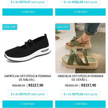
3
x de
R$75,97
sem juros
3
x de
R$82,58
sem juros
COMPRAR
COMPRAR
35
%
OFF
33
%
OFF
SAPATILHA ORTOPÉDICA FEMININA
SANDÁLIA ORTOPÉDICA FEMININA
DE MALHA |...
DE VERÃO |...
R$227,90
R$237,90
R$348,90
R$355,90
3
x de
R$75,97
sem juros
3
x de
R$79,30
sem juros
COMPRAR
COMPRAR