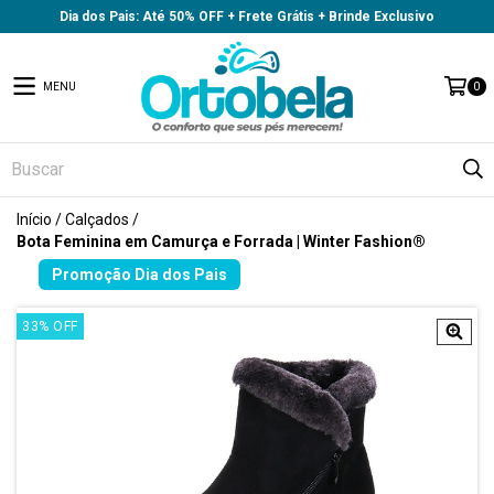
Dia dos Pais: Até 50% OFF + Frete Grátis + Brinde Exclusivo
MENU
0
Início
/
Calçados
/
Bota Feminina em Camurça e Forrada | Winter Fashion®
33
%
OFF