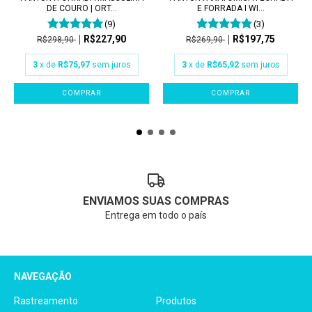
DE COURO | ORT...
E FORRADA I WI...
(9)
(3)
R$227,90
R$197,75
R$298,90
R$269,90
3
x de
R$75,97
sem juros
3
x de
R$65,92
sem juros
COMPRAR
COMPRAR
ENVIAMOS SUAS COMPRAS
Entrega em todo o país
NAVEGAÇÃO
Rastreamento
Produtos