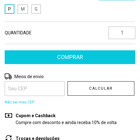
P
M
G
QUANTIDADE
Entregas para o CEP:
ALTERAR CEP
Meios de envio
CALCULAR
Não sei meu CEP
Cupom e Cashback
Compre com desconto e ainda receba 10% de volta
Trocas e devoluções