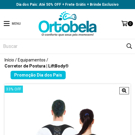
Dia dos Pais: Até 50% OFF + Frete Grátis + Brinde Exclusivo
MENU
0
Início
/
Equipamentos
/
Corretor de Postura | LiftBody®
33
%
OFF