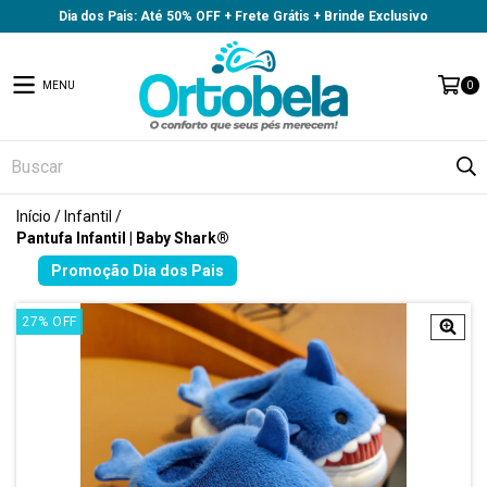
Dia dos Pais: Até 50% OFF + Frete Grátis + Brinde Exclusivo
MENU
0
Início
/
Infantil
/
Pantufa Infantil | Baby Shark®
27
%
OFF