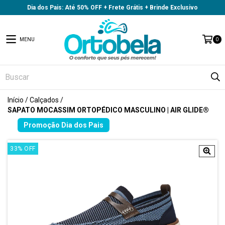
Dia dos Pais: Até 50% OFF + Frete Grátis + Brinde Exclusivo
MENU
0
Início
/
Calçados
/
SAPATO MOCASSIM ORTOPÉDICO MASCULINO | AIR GLIDE®
33
%
OFF