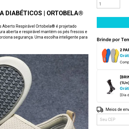
A DIABÉTICOS | ORTOBELA®
is Aberto Respirável Ortobela® é projetado
ra aberta e respirável mantém os pés frescos e
orciona segurança. Uma escolha inteligente para
Brinde por Te
2 P
Grát
Com
[B
(1Un
Grát
[Di
Entregas para o 
Meios de env