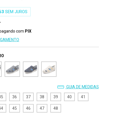
63
SEM JUROS
pagando com
PIX
PAGAMENTO
RO
GUIA DE MEDIDAS
35
36
37
38
39
40
41
44
45
46
47
48