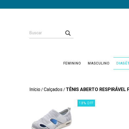
FEMININO
MASCULINO
DIABÉ
Início
Calçados
TÊNIS ABERTO RESPIRÁVEL 
/
/
18
%
OFF