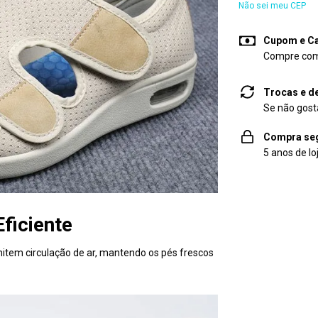
Não sei meu CEP
Cupom e C
Compre com 
Trocas e d
Se não gosta
Compra se
5 anos de lo
Eficiente
mitem circulação de ar, mantendo os pés frescos