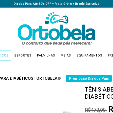
Dia dos Pais: Até 50% OFF + Frete Grátis + Brinde Exclusivo
TICOS
ESPORTES
PALMILHAS
MEIAS
EQUIPAMENTOS
FR
PARA DIABÉTICOS | ORTOBELA®
TÊNIS AB
DIABÉTIC
R
R$470,90