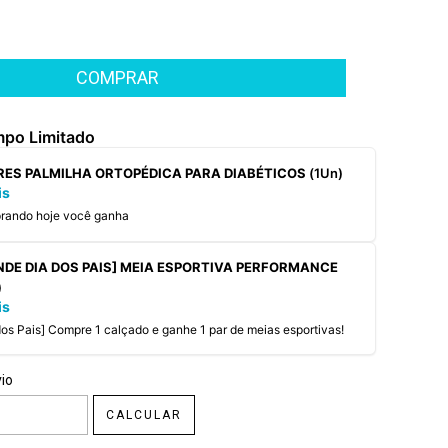
mpo Limitado
ARES PALMILHA ORTOPÉDICA PARA DIABÉTICOS
(1Un)
is
prando hoje você ganha
RINDE DIA DOS PAIS] MEIA ESPORTIVA PERFORMANCE
)
is
a dos Pais] Compre 1 calçado e ganhe 1 par de meias esportivas!
CEP:
ALTERAR CEP
io
CALCULAR