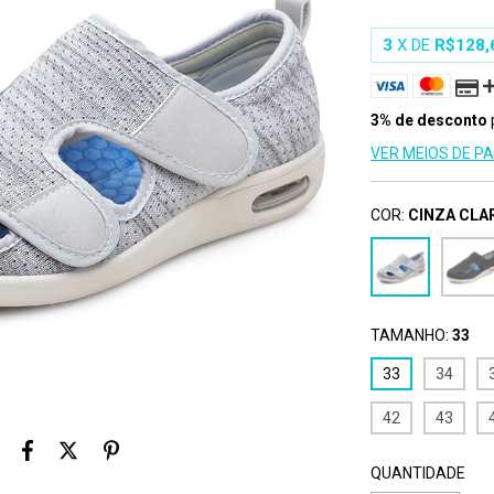
3
X DE
R$128,
3% de desconto
VER MEIOS DE 
COR:
CINZA CLA
TAMANHO:
33
33
34
42
43
QUANTIDADE