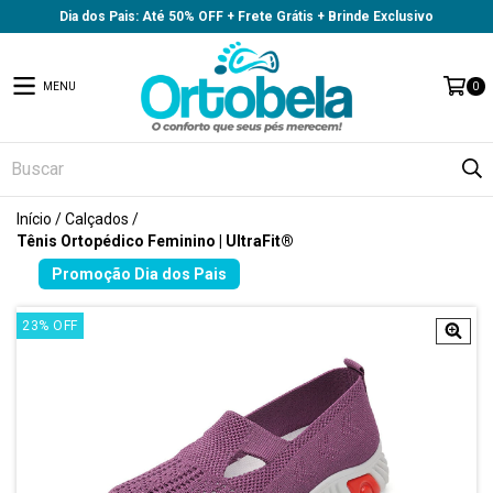
Dia dos Pais: Até 50% OFF + Frete Grátis + Brinde Exclusivo
MENU
0
Início
/
Calçados
/
Tênis Ortopédico Feminino | UltraFit®
23
%
OFF