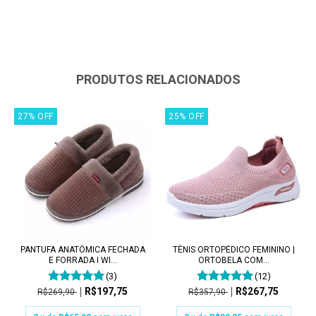
PRODUTOS RELACIONADOS
27
%
OFF
25
%
OFF
PANTUFA ANATÔMICA FECHADA
TÊNIS ORTOPÉDICO FEMININO |
E FORRADA I WI...
ORTOBELA COM...
(3)
(12)
R$197,75
R$267,75
R$269,90
R$357,90