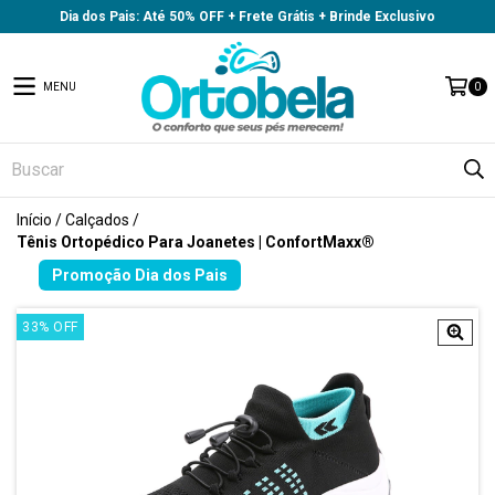
Dia dos Pais: Até 50% OFF + Frete Grátis + Brinde Exclusivo
MENU
0
Início
/
Calçados
/
Tênis Ortopédico Para Joanetes | ConfortMaxx®
33
%
OFF